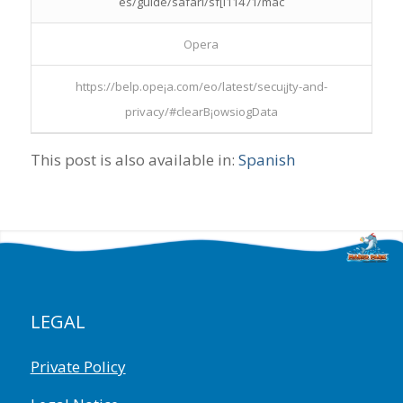
es/guide/safari/sf[i11471/mac
Opera
https://belp.ope¡a.com/eo/latest/secu¡jty-and-
privacy/#clearB¡owsiogData
This post is also available in:
Spanish
LEGAL
Private Policy